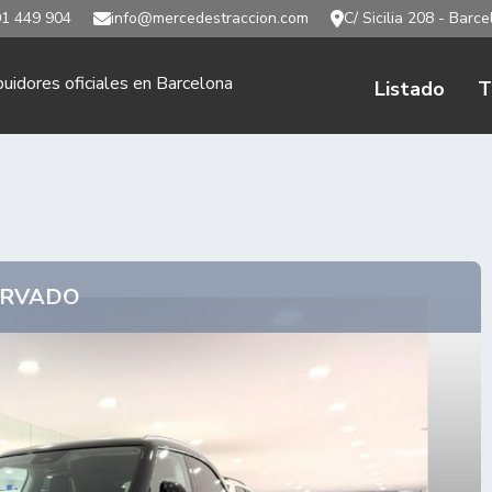
1 449 904
info@mercedestraccion.com
C/ Sicilia 208 - Barc
buidores oficiales en Barcelona
Listado
T
ERVADO