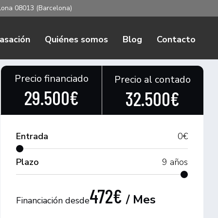
elona 08013 (Barcelona)
asación
Quiénes somos
Blog
Contacto
Precio financiado
Precio al contado
29.500€
32.500€
Entrada
0
€
Plazo
9
años
472€
/ Mes
Financiación desde