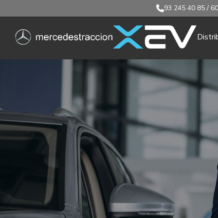
93 245 40 85
/
60
Distri