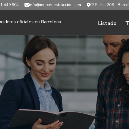
1 449 904
info@mercedestraccion.com
C/ Sicilia 208 - Barc
buidores oficiales en Barcelona
Listado
T