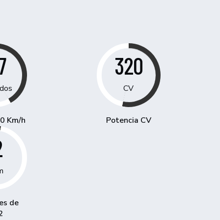
7
320
dos
CV
00 Km/h
Potencia CV
2
m
es de
2