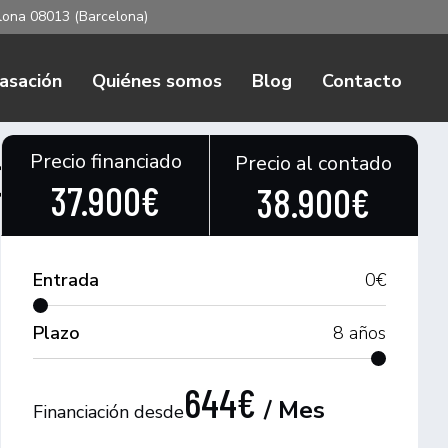
elona 08013 (Barcelona)
asación
Quiénes somos
Blog
Contacto
Precio financiado
Precio al contado
C
37.900€
38.900€
Entrada
0
€
Plazo
8
años
644€
/ Mes
Financiación desde