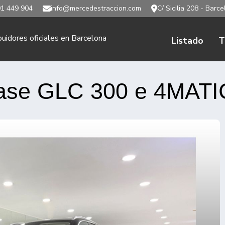
1 449 904
info@mercedestraccion.com
C/ Sicilia 208 - Barc
buidores oficiales en Barcelona
Listado
T
ase GLC 300 e 4MATI