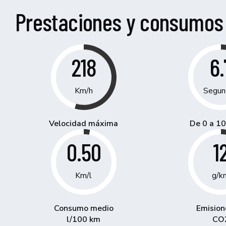
Prestaciones y consumos
218
6.
Km/h
Segun
Velocidad máxima
De 0 a 1
0.50
1
Km/l
g/k
Consumo medio
Emision
l/100 km
CO