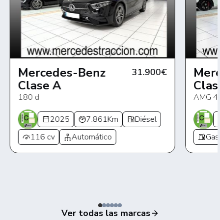
Mercedes-Benz
Mer
31.900€
Clase A
Clas
180 d
AMG 43
2025
7.861Km
Diésel
116 cv
Automático
Gas
Ver todas las marcas