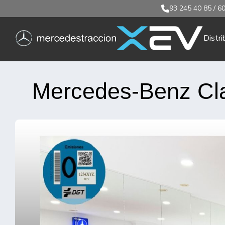
93 245 40 85
/
60
Distri
Mercedes-Benz Cl