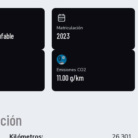
Matriculación
ufable
2023
Emisiones CO2
11.00 g/km
ción
Kilómetros:
26.301