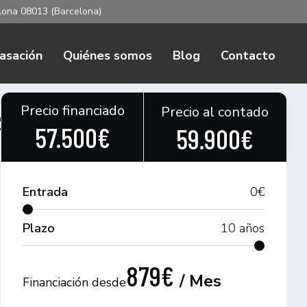
elona 08013 (Barcelona)
asación
Quiénes somos
Blog
Contacto
Precio financiado
Precio al contado
 4MATIC
57.500€
59.900€
Entrada
0
€
Plazo
10
años
879€
/ Mes
Financiación desde