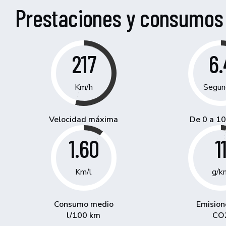
Prestaciones y consumos
217
6.
Km/h
Segun
Velocidad máxima
De 0 a 1
1.60
1
Km/l
g/k
Consumo medio
Emision
l/100 km
CO