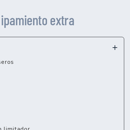
ipamiento extra
seros
 limitador