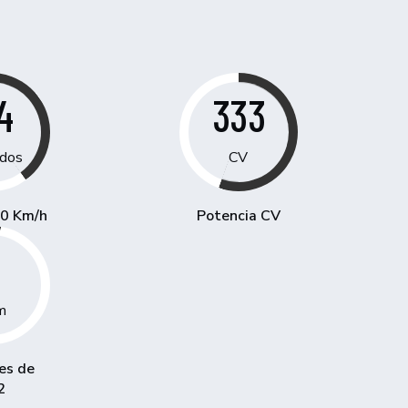
4
333
dos
CV
00 Km/h
Potencia CV
1
m
es de
2