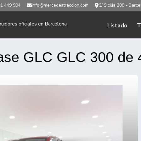
1 449 904
info@mercedestraccion.com
C/ Sicilia 208 - Barc
buidores oficiales en Barcelona
Listado
T
ase GLC GLC 300 de